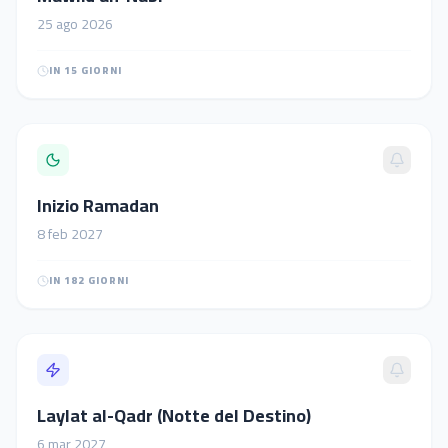
25
ago
2026
IN 15 GIORNI
Inizio Ramadan
8
feb
2027
IN 182 GIORNI
Laylat al-Qadr (Notte del Destino)
6
mar
2027