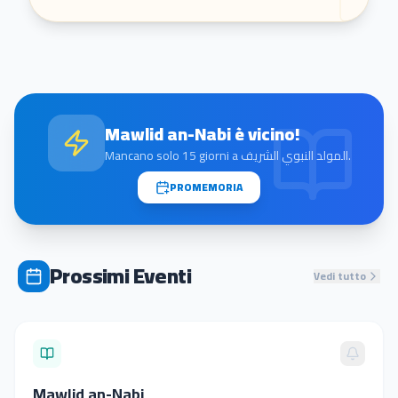
Mawlid an-Nabi
è vicino!
Mancano solo
15
giorni a
المولد النبوي الشريف
.
PROMEMORIA
Prossimi Eventi
Vedi tutto
Mawlid an-Nabi