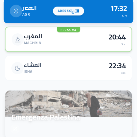
17:32
العصر
الآن
ADESSO
ASR
Ora
PROSSIMA
20:44
المغرب
MAGHRIB
Ora
22:34
العشاء
ISHA
Ora
Emergenza Palestina