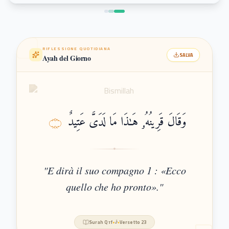
RIFLESSIONE QUOTIDIANA
SALVA
Ayah del Giorno
وَقَالَ قَرِينُهُۥ هَـٰذَا مَا لَدَىَّ عَتِيدٌ
۝
"
E dirà il suo compagno 1 : «Ecco
quello che ho pronto».
"
Surah
Qтf
•
ق
•
Versetto
23