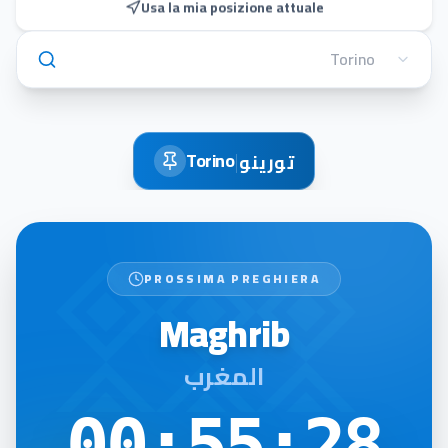
Usa la mia posizione attuale
|
Torino
تورينو
PROSSIMA PREGHIERA
Maghrib
المغرب
00:55:28