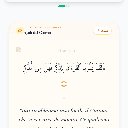
RIFLESSIONE QUOTIDIANA
SALVA
Ayah del Giorno
وَلَقَدْ يَسَّرْنَا ٱلْقُرْءَانَ لِلذِّكْرِ فَهَلْ مِن مُّدَّكِرٍ
۝
"
Invero abbiamo reso facile il Corano,
che vi servisse da monito. Ce qualcuno