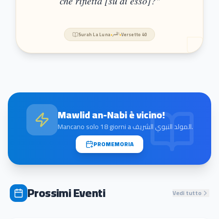
che rifletta [su di esso]?
"
Surah
La Luna
•
القمر
•
Versetto
40
Mawlid an-Nabi
è vicino!
Mancano solo
18
giorni a
المولد النبوي الشريف
.
PROMEMORIA
Prossimi Eventi
Vedi tutto